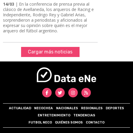
14/03
| En la conferencia de prensa previa al
clásico de Avellaneda, los arqueros de Racing e
Independiente, Rodrigo Rey y Gabriel Arias,
sorprendieron a periodistas y aficionados al
expresar su opinión sobre quién es el mejor
arquero del fútbol argentino.
Cargar más noticias
ACTUALIDAD
NECOCHEA
NACIONALES
REGIONALES
DEPORTES
ENTRETENIMIENTO
TENDENCIAS
FUTBOL NECO
QUIÉNES SOMOS
CONTACTO