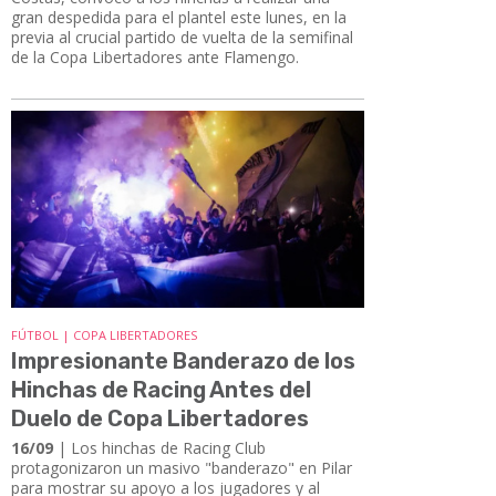
gran despedida para el plantel este lunes, en la
previa al crucial partido de vuelta de la semifinal
de la Copa Libertadores ante Flamengo.
FÚTBOL | COPA LIBERTADORES
Impresionante Banderazo de los
Hinchas de Racing Antes del
Duelo de Copa Libertadores
16/09
| Los hinchas de Racing Club
protagonizaron un masivo "banderazo" en Pilar
para mostrar su apoyo a los jugadores y al