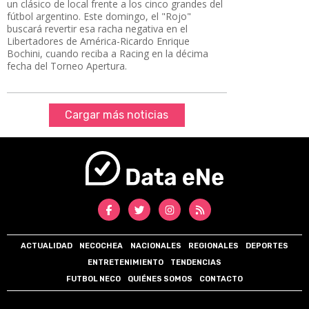
un clásico de local frente a los cinco grandes del
fútbol argentino. Este domingo, el "Rojo"
buscará revertir esa racha negativa en el
Libertadores de América-Ricardo Enrique
Bochini, cuando reciba a Racing en la décima
fecha del Torneo Apertura.
Cargar más noticias
ACTUALIDAD
NECOCHEA
NACIONALES
REGIONALES
DEPORTES
ENTRETENIMIENTO
TENDENCIAS
FUTBOL NECO
QUIÉNES SOMOS
CONTACTO