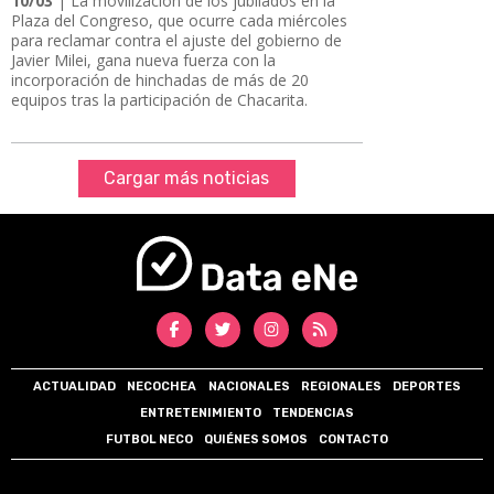
10/03
| La movilización de los jubilados en la
Plaza del Congreso, que ocurre cada miércoles
para reclamar contra el ajuste del gobierno de
Javier Milei, gana nueva fuerza con la
incorporación de hinchadas de más de 20
equipos tras la participación de Chacarita.
Cargar más noticias
ACTUALIDAD
NECOCHEA
NACIONALES
REGIONALES
DEPORTES
ENTRETENIMIENTO
TENDENCIAS
FUTBOL NECO
QUIÉNES SOMOS
CONTACTO