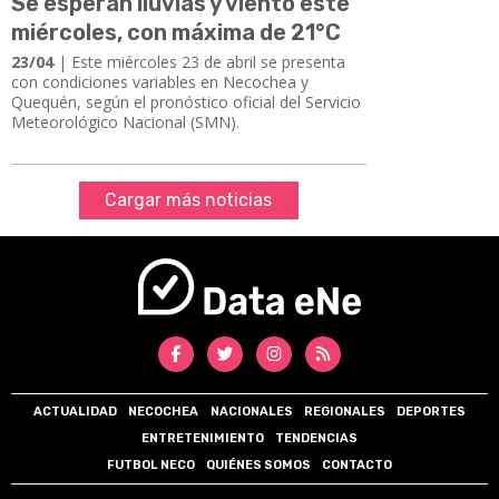
Se esperan lluvias y viento este
miércoles, con máxima de 21°C
23/04
| Este miércoles 23 de abril se presenta
con condiciones variables en Necochea y
Quequén, según el pronóstico oficial del Servicio
Meteorológico Nacional (SMN).
Cargar más noticias
ACTUALIDAD
NECOCHEA
NACIONALES
REGIONALES
DEPORTES
ENTRETENIMIENTO
TENDENCIAS
FUTBOL NECO
QUIÉNES SOMOS
CONTACTO