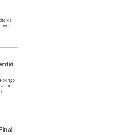
dio de
cluyó
erdió
 Rodrigo
cación
os
Final