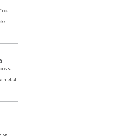
a Copa
elo
a
upos ya
 Conmebol
e se