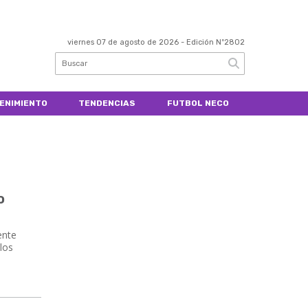
viernes 07 de agosto de 2026
- Edición Nº2802
ENIMIENTO
TENDENCIAS
FUTBOL NECO
o
ente
 los