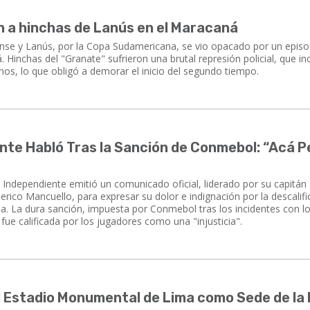
n a hinchas de Lanús en el Maracaná
ense y Lanús, por la Copa Sudamericana, se vio opacado por un episo
. Hinchas del "Granate" sufrieron una brutal represión policial, que in
nos, lo que obligó a demorar el inicio del segundo tiempo.
nte Habló Tras la Sanción de Conmebol: “Acá P
e Independiente emitió un comunicado oficial, liderado por su capitán
rico Mancuello, para expresar su dolor e indignación por la descalifi
a. La dura sanción, impuesta por Conmebol tras los incidentes con l
 fue calificada por los jugadores como una "injusticia".
 Estadio Monumental de Lima como Sede de la 