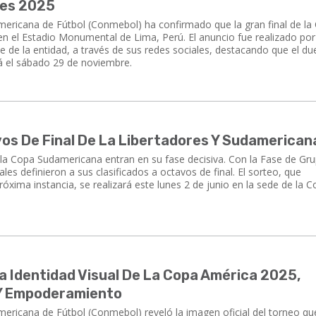
res 2025
Sudamericana de Fútbol (Conmebol) ha confirmado que la gran final de l
en el Estadio Monumental de Lima, Perú. El anuncio fue realizado por
 de la entidad, a través de sus redes sociales, destacando que el du
rá el sábado 29 de noviembre.
os De Final De La Libertadores Y Sudamerican
la Copa Sudamericana entran en su fase decisiva. Con la Fase de Gr
ales definieron a sus clasificados a octavos de final. El sorteo, que
róxima instancia, se realizará este lunes 2 de junio en la sede de la
 Identidad Visual De La Copa América 2025,
 Y Empoderamiento
ricana de Fútbol (Conmebol) reveló la imagen oficial del torneo qu