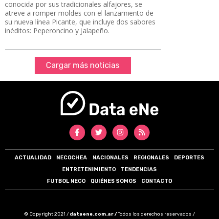
conocida por sus tradicionales alfajores, se
atreve a romper moldes con el lanzamiento de
su nueva línea Picante, que incluye dos sabores
inéditos: Peperoncino y Jalapeño.
Cargar más noticias
ACTUALIDAD
NECOCHEA
NACIONALES
REGIONALES
DEPORTES
ENTRETENIMIENTO
TENDENCIAS
FUTBOL NECO
QUIÉNES SOMOS
CONTACTO
© Copyright 2021 /
dataene.com.ar /
Todos los derechos reservados /