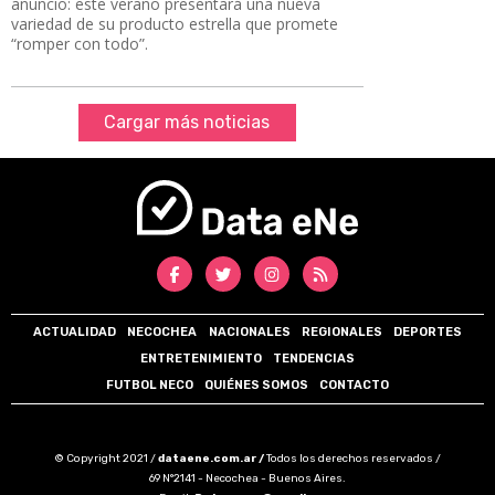
anuncio: este verano presentará una nueva
variedad de su producto estrella que promete
“romper con todo”.
Cargar más noticias
ACTUALIDAD
NECOCHEA
NACIONALES
REGIONALES
DEPORTES
ENTRETENIMIENTO
TENDENCIAS
FUTBOL NECO
QUIÉNES SOMOS
CONTACTO
© Copyright 2021 /
dataene.com.ar /
Todos los derechos reservados /
69 N°2141 - Necochea - Buenos Aires.