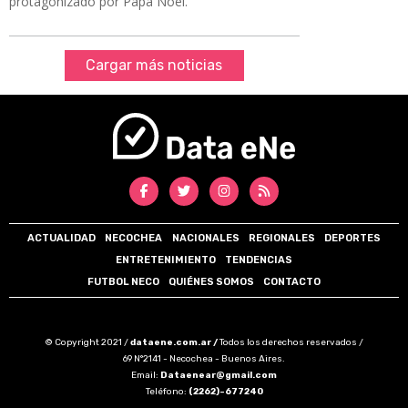
protagonizado por Papá Noel.
Cargar más noticias
ACTUALIDAD
NECOCHEA
NACIONALES
REGIONALES
DEPORTES
ENTRETENIMIENTO
TENDENCIAS
FUTBOL NECO
QUIÉNES SOMOS
CONTACTO
© Copyright 2021 /
dataene.com.ar /
Todos los derechos reservados /
69 N°2141 - Necochea - Buenos Aires.
Email:
Dataenear@gmail.com
Teléfono:
(2262)-677240