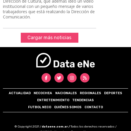
Dirección de Cultura, que además ideó un video
institucional con un pequeño mensaje de varios
trabajadores que está realizando la Dirección de
Comunicación.
Cargar más noticias
ACTUALIDAD
NECOCHEA
NACIONALES
REGIONALES
DEPORTES
ENTRETENIMIENTO
TENDENCIAS
FUTBOL NECO
QUIÉNES SOMOS
CONTACTO
© Copyright 2021 /
dataene.com.ar /
Todos los derechos reservados /