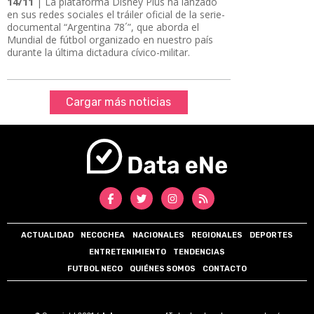
14/11
| La plataforma Disney Plus ha lanzado
en sus redes sociales el tráiler oficial de la serie-
documental “Argentina 78´”, que aborda el
Mundial de fútbol organizado en nuestro país
durante la última dictadura cívico-militar.
Cargar más noticias
ACTUALIDAD
NECOCHEA
NACIONALES
REGIONALES
DEPORTES
ENTRETENIMIENTO
TENDENCIAS
FUTBOL NECO
QUIÉNES SOMOS
CONTACTO