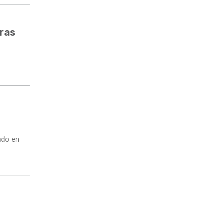
tras
a
ado en