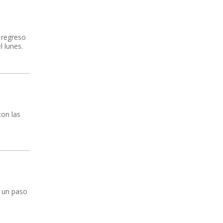
 regreso
 lunes.
con las
r un paso