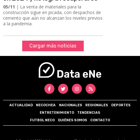
05/11
| La venta de materiales para la
construcción sigue en picada, con despachos de
cemento que aún no alcanzan los niveles previos
a la pandemia.
Cargar más noticias
ACTUALIDAD
NECOCHEA
NACIONALES
REGIONALES
DEPORTES
ENTRETENIMIENTO
TENDENCIAS
FUTBOL NECO
QUIÉNES SOMOS
CONTACTO