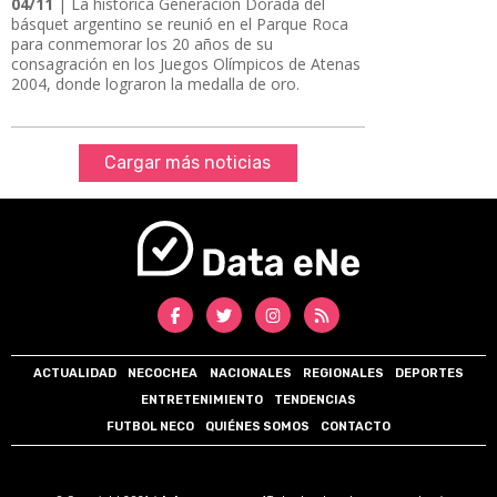
04/11
| La histórica Generación Dorada del
básquet argentino se reunió en el Parque Roca
para conmemorar los 20 años de su
consagración en los Juegos Olímpicos de Atenas
2004, donde lograron la medalla de oro.
Cargar más noticias
ACTUALIDAD
NECOCHEA
NACIONALES
REGIONALES
DEPORTES
ENTRETENIMIENTO
TENDENCIAS
FUTBOL NECO
QUIÉNES SOMOS
CONTACTO