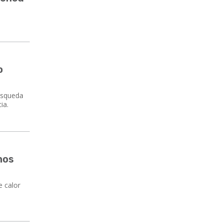
o
úsqueda
ia.
nos
e calor