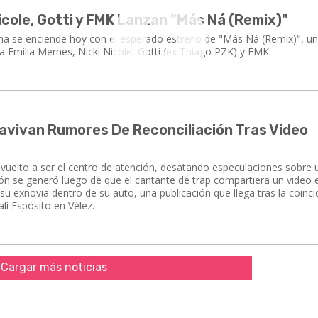
Nicole, Gotti y FMK Lanzan "Más Ná (Remix)"
na se enciende hoy con el esperado estreno de "Más Ná (Remix)", u
a Emilia Mernes, Nicki Nicole, Gotti (ex Thiago PZK) y FMK.
eavivan Rumores De Reconciliación Tras Video
 vuelto a ser el centro de atención, desatando especulaciones sobre 
ción se generó luego de que el cantante de trap compartiera un video 
 su exnovia dentro de su auto, una publicación que llega tras la coinc
li Espósito en Vélez.
Cargar más noticias