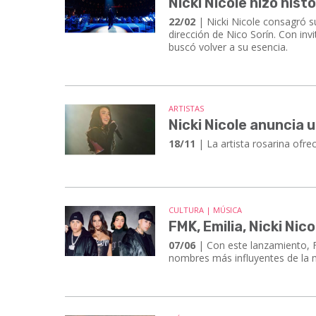
Nicki Nicole hizo hist
22/02
| Nicki Nicole consagró s
dirección de Nico Sorín. Con in
buscó volver a su esencia.
ARTISTAS
Nicki Nicole anuncia 
18/11
| La artista rosarina ofre
CULTURA | MÚSICA
FMK, Emilia, Nicki Ni
07/06
| Con este lanzamiento, F
nombres más influyentes de la m