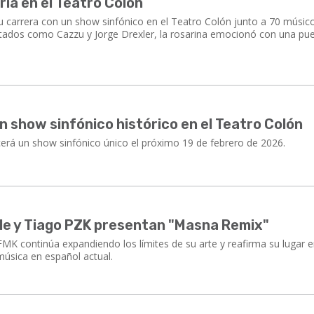
oria en el Teatro Colón
u carrera con un show sinfónico en el Teatro Colón junto a 70 músic
vitados como Cazzu y Jorge Drexler, la rosarina emocionó con una pu
un show sinfónico histórico en el Teatro Colón
cerá un show sinfónico único el próximo 19 de febrero de 2026.
cole y Tiago PZK presentan "Masna Remix"
MK continúa expandiendo los límites de su arte y reafirma su lugar e
úsica en español actual.