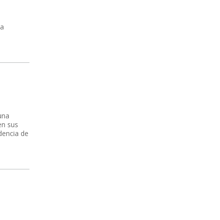
na
una
en sus
idencia de