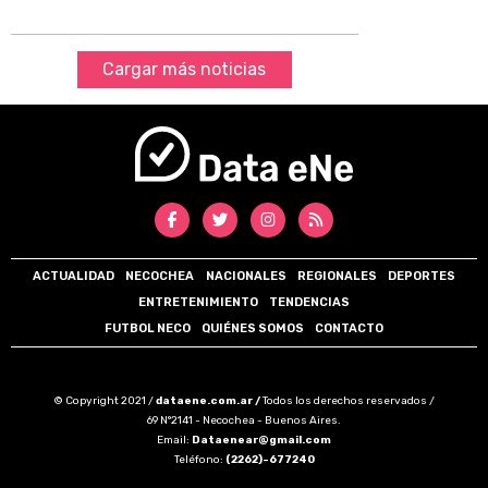
Cargar más noticias
ACTUALIDAD
NECOCHEA
NACIONALES
REGIONALES
DEPORTES
ENTRETENIMIENTO
TENDENCIAS
FUTBOL NECO
QUIÉNES SOMOS
CONTACTO
© Copyright 2021 /
dataene.com.ar /
Todos los derechos reservados /
69 N°2141 - Necochea - Buenos Aires.
Email:
Dataenear@gmail.com
Teléfono:
(2262)-677240