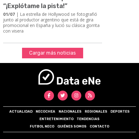
“¡Explótame la pista!”
01/07
| La estrella de Hollywood se fotografió
junto al productor argentino que está de gira
promocional en España y lució su clásica gorrita
con visera
Cargar más noticias
ACTUALIDAD
NECOCHEA
NACIONALES
REGIONALES
DEPORTES
ENTRETENIMIENTO
TENDENCIAS
FUTBOL NECO
QUIÉNES SOMOS
CONTACTO