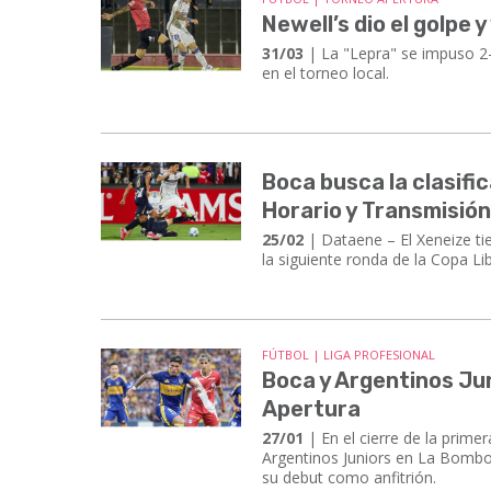
Newell’s dio el golpe 
31/03
| La "Lepra" se impuso 2-
en el torneo local.
Boca busca la clasifi
Horario y Transmisió
25/02
| ​​​​​​​Dataene – El Xeneiz
la siguiente ronda de la Copa Li
FÚTBOL | LIGA PROFESIONAL
Boca y Argentinos Juni
Apertura
27/01
| En el cierre de la prime
Argentinos Juniors en La Bombo
su debut como anfitrión.