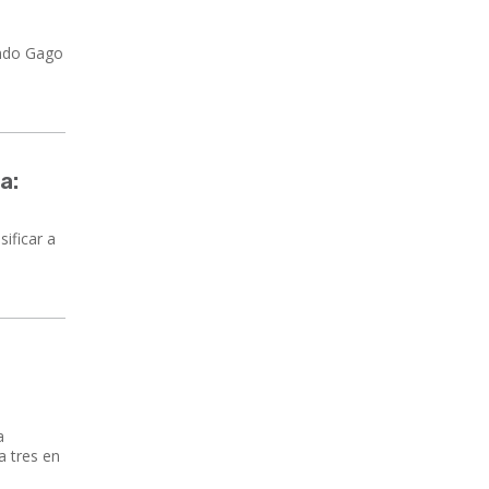
ando Gago
a:
sificar a
a
a tres en