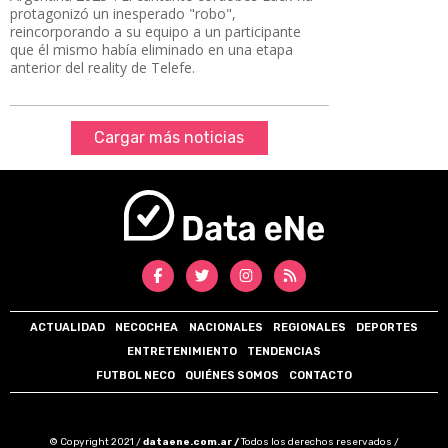
protagonizó un inesperado "robo",
reincorporando a su equipo a un participante
que él mismo había eliminado en una etapa
anterior del reality de Telefe.
Cargar más noticias
ACTUALIDAD
NECOCHEA
NACIONALES
REGIONALES
DEPORTES
ENTRETENIMIENTO
TENDENCIAS
FUTBOL NECO
QUIÉNES SOMOS
CONTACTO
© Copyright 2021 /
dataene.com.ar /
Todos los derechos reservados /