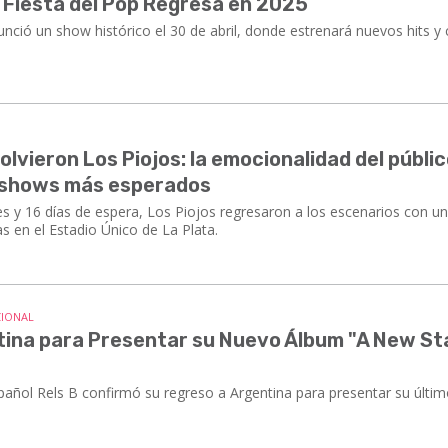
La Fiesta del Pop Regresa en 2025
unció un show histórico el 30 de abril, donde estrenará nuevos hits y 
olvieron Los Piojos: la emocionalidad del públi
os shows más esperados
s y 16 días de espera, Los Piojos regresaron a los escenarios con u
 en el Estadio Único de La Plata.
CIONAL
ntina para Presentar su Nuevo Álbum "A New St
spañol Rels B confirmó su regreso a Argentina para presentar su últi