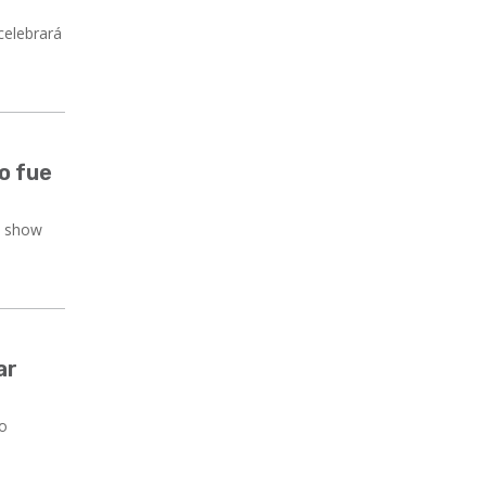
celebrará
co fue
n show
ar
mo