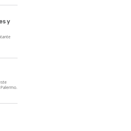
es y
ntante
este
e Palermo.