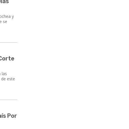
Días
cochea y
e se
 Corte
 las
r de este
aís Por