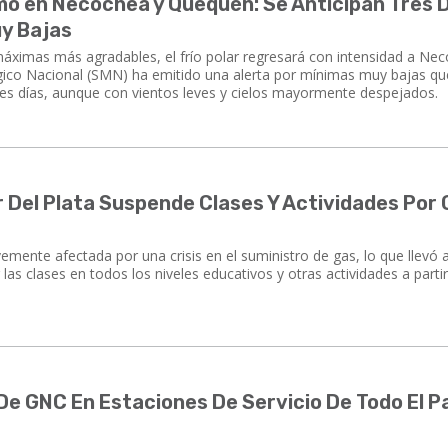
emo en Necochea y Quequén: Se Anticipan Tres 
y Bajas
áximas más agradables, el frío polar regresará con intensidad a Ne
gico Nacional (SMN) ha emitido una alerta por mínimas muy bajas qu
res días, aunque con vientos leves y cielos mayormente despejados.
r Del Plata Suspende Clases Y Actividades Por
emente afectada por una crisis en el suministro de gas, lo que llevó a
las clases en todos los niveles educativos y otras actividades a parti
De GNC En Estaciones De Servicio De Todo El P