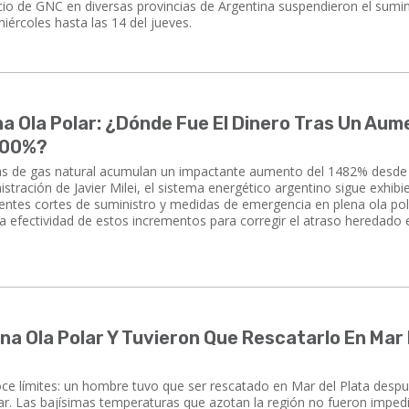
servicio de GNC en diversas provincias de Argentina suspendieron el sumi
iércoles hasta las 14 del jueves.
na Ola Polar: ¿Dónde Fue El Dinero Tras Un Au
1500%?
s tarifas de gas natural acumulan un impactante aumento del 1482% desde
stración de Javier Milei, el sistema energético argentino sigue exhib
ientes cortes de suministro y medidas de emergencia en plena ola pol
a efectividad de estos incrementos para corregir el atraso heredado e
ena Ola Polar Y Tuvieron Que Rescatarlo En Mar
e límites: un hombre tuvo que ser rescatado en Mar del Plata desp
lar. Las bajísimas temperaturas que azotan la región no fueron impe