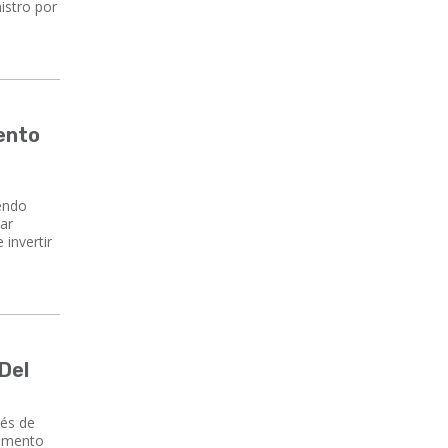
nistro por
mento
iendo
ar
 invertir
 Del
ués de
dimento