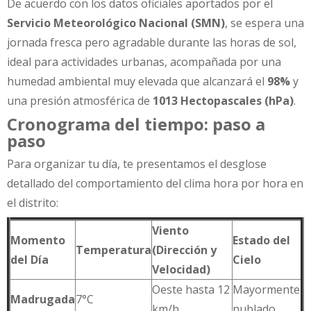
De acuerdo con los datos oficiales aportados por el
Servicio Meteorológico Nacional (SMN)
, se espera una
jornada fresca pero agradable durante las horas de sol,
ideal para actividades urbanas, acompañada por una
humedad ambiental muy elevada que alcanzará el
98%
y
una presión atmosférica de
1013 Hectopascales (hPa)
.
Cronograma del tiempo: paso a
paso
Para organizar tu día, te presentamos el desglose
detallado del comportamiento del clima hora por hora en
el distrito:
Viento
Momento
Estado del
Temperatura
(Dirección y
del Día
Cielo
Velocidad)
Oeste hasta 12
Mayormente
Madrugada
7°C
km/h
nublado