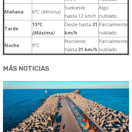
Sudoeste
Algo
Mañana
6°C
(Mínima)
hasta 12 km/h
nublado
15°C
Oeste hasta
31
Parcialmente
Tarde
(Máxima)
km/h
nublado
Noroeste
Parcialmente
Noche
9°C
hasta
31 km/h
nublado
MÁS NOTICIAS