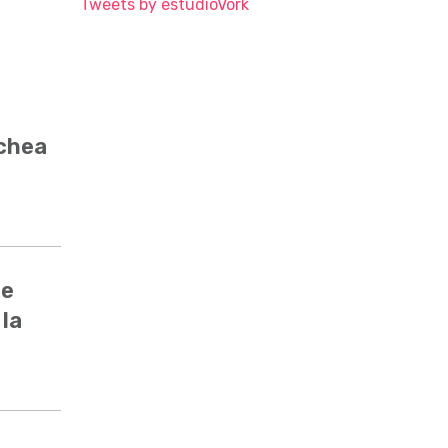
Tweets by estudioVork
ochea
de
 la