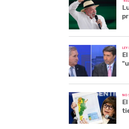
"RE
Lu
pr
LEY
El
"u
NO 
El
ti