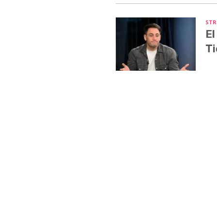
STR
El
Ti