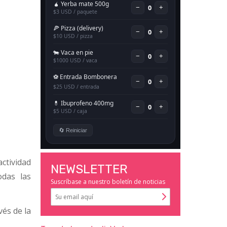
ctividad
NEWSLETTER
odas las
Suscríbase a nuestro boletín de noticias
vés de la