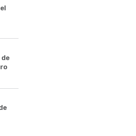
el
 de
ero
 de