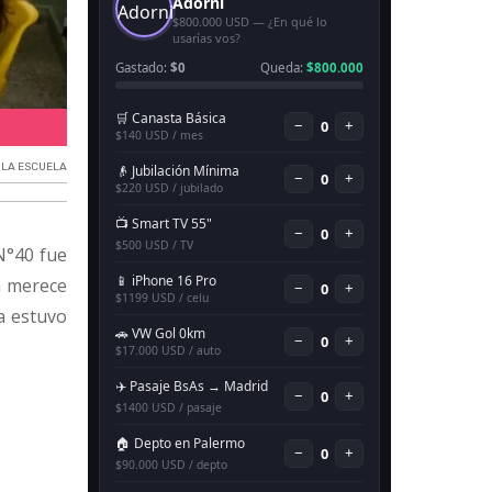
'El Puerto va a la Escuela'.
 LA ESCUELA
N°40 fue
da merece
da estuvo