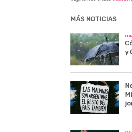
MÁS NOTICIAS
CLI
Có
y
Ne
Mi
jo